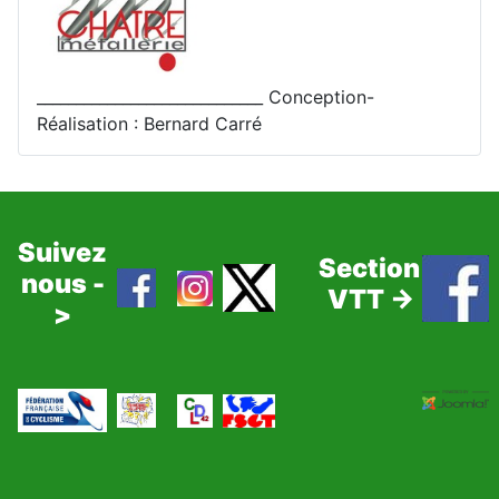
_____________________________ Conception-
Réalisation : Bernard Carré
Suivez
Section
nous -
VTT ->
>