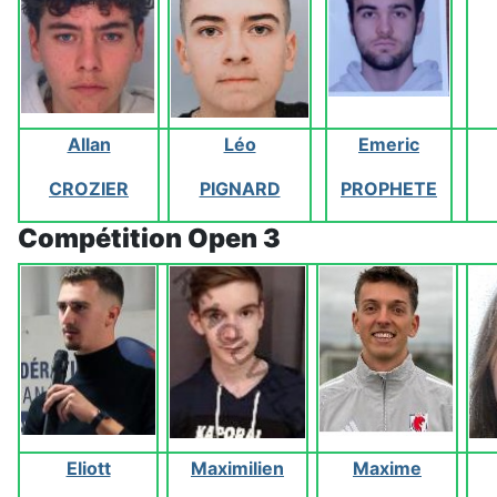
Allan
Léo
Emeric
CROZIER
PIGNARD
PROPHETE
Compétition Open 3
Eliott
Maximilien
Maxime