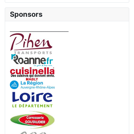
Sponsors
____________________________