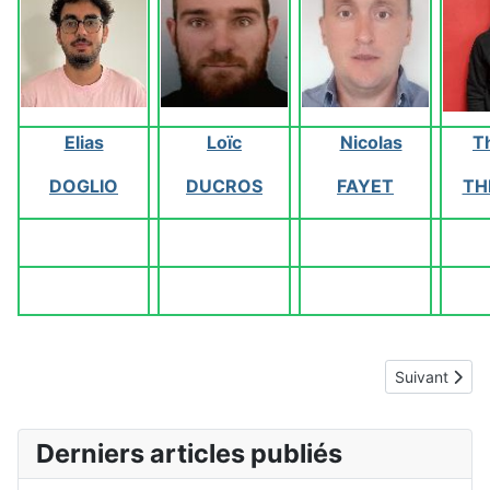
Elias
Loïc
Nicolas
T
DOGLIO
DUCROS
FAYET
TH
Article suiv
Suivant
Derniers articles publiés