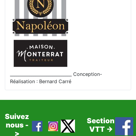
_____________________________ Conception-
Réalisation : Bernard Carré
Suivez
Section
nous -
VTT ->
>