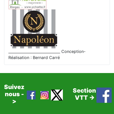
_____________________________ Conception-
Réalisation : Bernard Carré
Suivez
Section
nous -
VTT ->
>