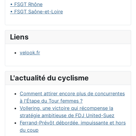
• FSGT Rhône
• FSGT Saône-et-Loire
Liens
velook.fr
L'actualité du cyclisme
Comment attirer encore plus de concurrentes
à l'Étape du Tour femmes ?
Vollering, une victoire qui récompense la
stratégie ambitieuse de FDJ United-Suez
Ferrand-Prévôt débordée, impuissante et hors
du coup