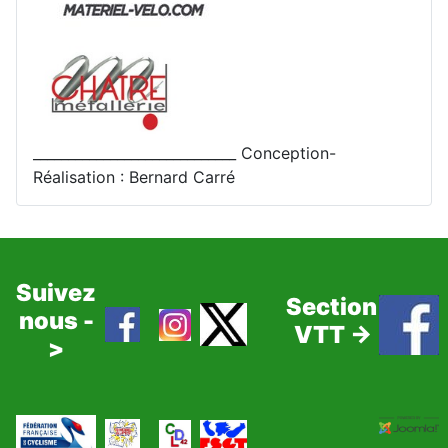
_____________________________ Conception-
Réalisation : Bernard Carré
Suivez
Section
nous -
VTT ->
>