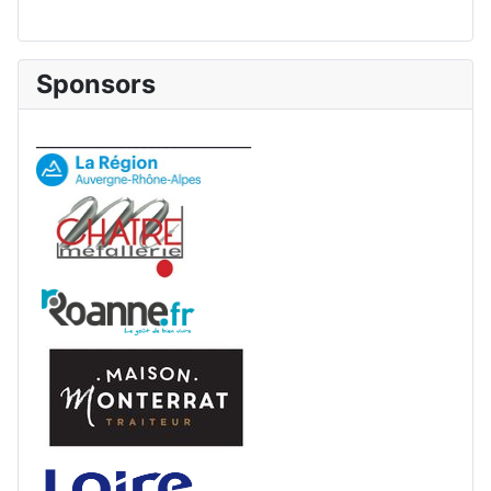
Sponsors
____________________________