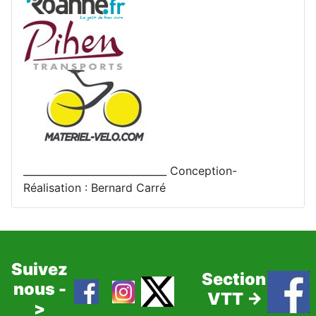
_____________________________ Conception-
Réalisation : Bernard Carré
Suivez
Section
nous -
VTT ->
>