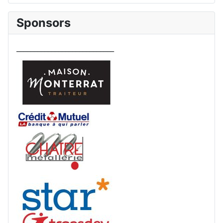
Sponsors
____________________________