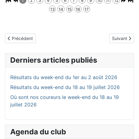
1
2
3
4
5
6
7
8
9
10
11
12
13
14
15
16
17
Article précédent : La section VTT du VCR dans Vélo Vert
Article suivan
Précédent
Suivant
Derniers articles publiés
Résultats du week-end du 1er au 2 août 2026
Résultats du week-end du 18 au 19 juillet 2026
Où sont nos coureurs le week-end du 18 au 19
juillet 2026
Agenda du club