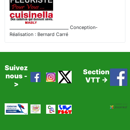
_____________________________ Conception-
Réalisation : Bernard Carré
Suivez
Section
nous -
VTT ->
>