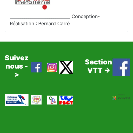
_____________________________ Conception-
Réalisation : Bernard Carré
Suivez
Section
nous -
VTT ->
>