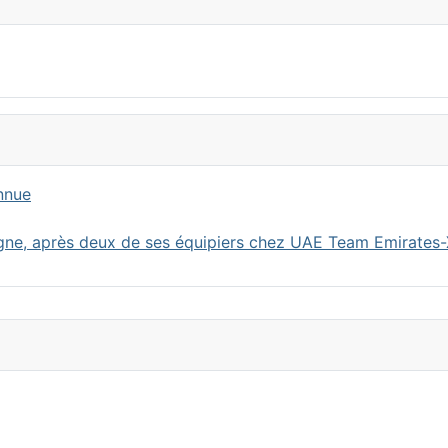
onnue
ogne, après deux de ses équipiers chez UAE Team Emirates