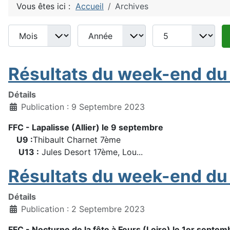
Vous êtes ici :
Accueil
Archives
Mois
Année
Afficher #
Filtres de recherche
Résultats du week-end du
Détails
Publication : 9 Septembre 2023
FFC - Lapalisse (Allier) le 9 septembre
U9 :
Thibault Charnet 7ème
U13 :
Jules Desort 17ème, Lou...
Résultats du week-end du
Détails
Publication : 2 Septembre 2023
FFC - Nocturne de la fête à Feurs (Loire) le 1er septem