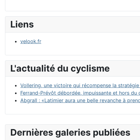
Liens
velook.fr
L'actualité du cyclisme
Vollering, une victoire qui récompense la stratég
Ferrand-Prévôt débordée, impuissante et hors du
Abgrall : «Latimier aura une belle revanche à pren
Dernières galeries publiées