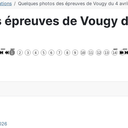
ations
Quelques photos des épreuves de Vougy du 4 avri
 épreuves de Vougy du
1
2
3
4
5
6
7
8
9
10
11
12
13
14
15
des épreuves de Vougy
2026