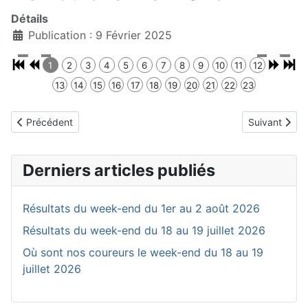
Détails
Publication : 9 Février 2025
1
2
3
4
5
6
7
8
9
10
11
12
13
14
15
16
17
18
19
20
21
22
23
Article précédent : C'est parti pour la bourse aux vélos de mars
Article suiva
Précédent
Suivant
Derniers articles publiés
Résultats du week-end du 1er au 2 août 2026
Résultats du week-end du 18 au 19 juillet 2026
Où sont nos coureurs le week-end du 18 au 19
juillet 2026