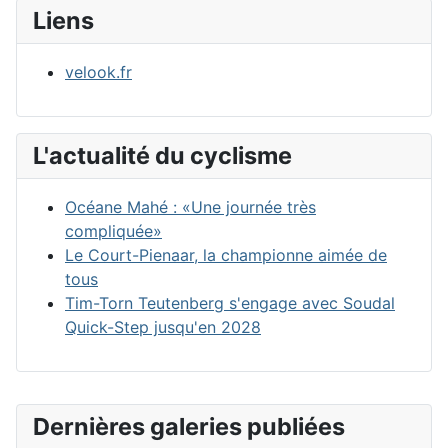
Liens
velook.fr
L'actualité du cyclisme
Océane Mahé : «Une journée très
compliquée»
Le Court-Pienaar, la championne aimée de
tous
Tim-Torn Teutenberg s'engage avec Soudal
Quick-Step jusqu'en 2028
Dernières galeries publiées