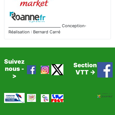
_____________________________ Conception-
Réalisation : Bernard Carré
Suivez
Section
nous -
VTT ->
>