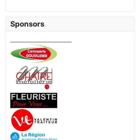
Sponsors
____________________________