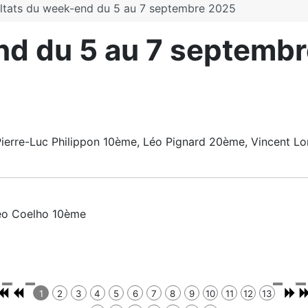
ltats du week-end du 5 au 7 septembre 2025
nd du 5 au 7 septemb
ierre-Luc Philippon 10ème, Léo Pignard 20ème, Vincent Lo
éo Coelho 10ème
1
2
3
4
5
6
7
8
9
10
11
12
13